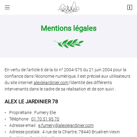


4 rue de la Chartre
78440 Brueil-en-Vexin
01 70 51 95 70
Mentions légales
En vertu de l'article 6 de la loi n° 2004-575 du 21 juin 2004 pour la
confiance dans l'économie numérique, il est précisé aux utilisateurs
du site internet
alexlejardinier.com
l'identité des différents
intervenants dans le cadre de sa réalisation et de son suivi :
Adresse email de réception

ALEX LE JARDINIER 78
Recopier le code ci-contre

Propriétaire : Fumery Elie
Téléphone :
01 70 51 95 70
Rafraîchir le captcha

Adresse email :
Adresse postale : 4 rue de la Chartre, 78440 Brueil-en-Vexin