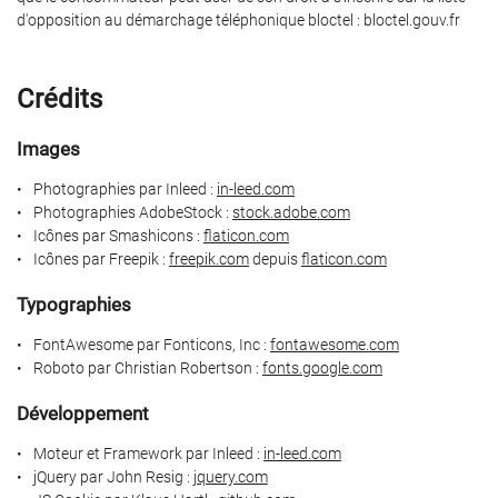
d'opposition au démarchage téléphonique bloctel : bloctel.gouv.fr
ATION DE JARDIN
01 70 51 95 7
ENTRETIEN
Crédits
AGAGE & TAILLE
Images
Photographies par Inleed :
in-leed.com
RETIEN DES BUIS
Photographies AdobeStock :
stock.adobe.com
Rejoignez-nous
Icônes par Smashicons :
flaticon.com
PARTENAIRES
Icônes par Freepik :
freepik.com
depuis
flaticon.com
Typographies
RÉALISATIONS
Restez infor
FontAwesome par Fonticons, Inc :
fontawesome.com
AVIS
Roboto par Christian Robertson :
fonts.google.com
Inscription Newslet
CONTACT
Développement
Moteur et Framework par Inleed :
in-leed.com
jQuery par John Resig :
jquery.com