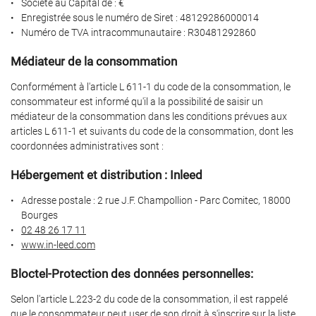
Société au Capital de : €
Enregistrée sous le numéro de Siret : 48129286000014
Numéro de TVA intracommunautaire : R30481292860
Médiateur de la consommation
En cochant cette case, vous consentez à recevoir nos propositions commerciales à
l'adresse email indiqué ci-dessus. Vous pouvez vous désinscrire à tout moment en
utilisant
le formulaire de désinscription
.
Conformément à l'article L 611-1 du code de la consommation, le
consommateur est informé qu'il a la possibilité de saisir un
Inscription
médiateur de la consommation dans les conditions prévues aux
articles L 611-1 et suivants du code de la consommation, dont les
coordonnées administratives sont :
Hébergement et distribution : Inleed
Adresse postale : 2 rue J.F. Champollion - Parc Comitec, 18000
Bourges
02 48 26 17 11
www.in-leed.com
Bloctel-Protection des données personnelles:
Selon l'article L.223-2 du code de la consommation, il est rappelé
ACCUEIL
Une question
que le consommateur peut user de son droit à s'inscrire sur la liste