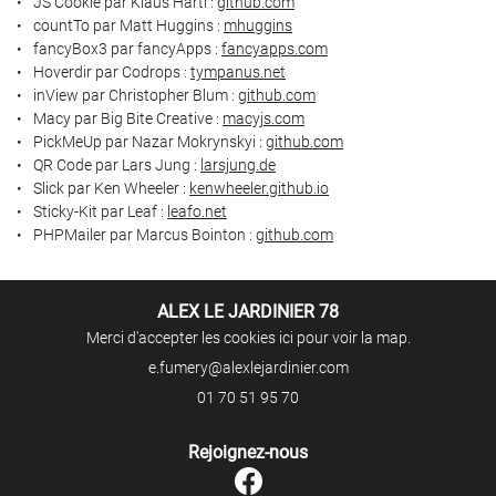
JS Cookie par Klaus Hartl :
github.com
countTo par Matt Huggins :
mhuggins
fancyBox3 par fancyApps :
fancyapps.com
Hoverdir par Codrops :
tympanus.net
inView par Christopher Blum :
github.com
Macy par Big Bite Creative :
macyjs.com
PickMeUp par Nazar Mokrynskyi :
github.com
QR Code par Lars Jung :
larsjung.de
Slick par Ken Wheeler :
kenwheeler.github.io
Sticky-Kit par Leaf :
leafo.net
PHPMailer par Marcus Bointon :
github.com
ALEX LE JARDINIER 78
Merci d'accepter les cookies
ici
pour voir la map.
01 70 51 95 70
Rejoignez-nous