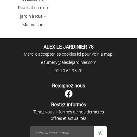
Restez infor
Réalisation d'un
AVIS
jardin à Rueil-
Inscription Newslet
CONTACT
Malmaison
ALEX LE JARDINIER 78
Merci d'accepter les cookies
ici
pour voir la map.
01 70 51 95 70
Rejoignez-nous
Restez informés
Tenez vous informés de nos dernières
offres et actualités