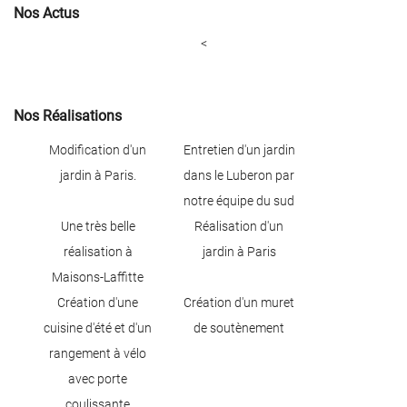
Nos Actus
<
En cochant cette case, vous consentez à recevoir nos propositions commerciales à
l'adresse email indiqué ci-dessus. Vous pouvez vous désinscrire à tout moment en
utilisant
le formulaire de désinscription
.
Nos Réalisations
ACCUEIL
Une question
Inscription
Modification d'un
Entretien d'un jardin
ATION DE JARDIN
jardin à Paris.
dans le Luberon par
notre équipe du sud
01 70 51 95 7
ENTRETIEN
Une très belle
Réalisation d'un
réalisation à
jardin à Paris
AGAGE & TAILLE
Maisons-Laffitte
Création d'une
Création d'un muret
RETIEN DES BUIS
Rejoignez-nous
cuisine d'été et d'un
de soutènement
PARTENAIRES
rangement à vélo
avec porte
RÉALISATIONS
coulissante