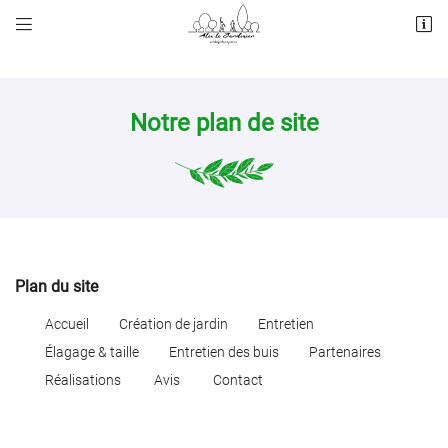


4 rue de la Chartre
78440 Brueil-en-Vexin
01 70 51 95 70
Notre plan de site
Plan du site
Adresse email de réception

Accueil
Création de jardin
Entretien
Élagage & taille
Entretien des buis
Partenaires
Recopier le code ci-contre

Réalisations
Avis
Contact
Rafraîchir le captcha
