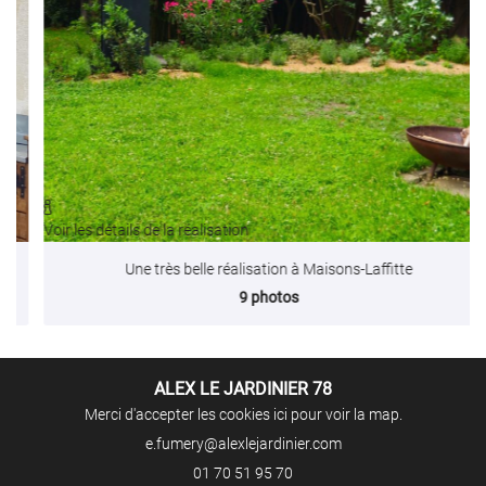
Rejoignez-nous
PARTENAIRES
RÉALISATIONS
Restez infor
AVIS
Inscription Newslet
CONTACT

Voir les détails de la réalisation
Une très belle réalisation à Maisons-Laffitte
9 photos
ALEX LE JARDINIER 78
Merci d'accepter les cookies
ici
pour voir la map.
01 70 51 95 70