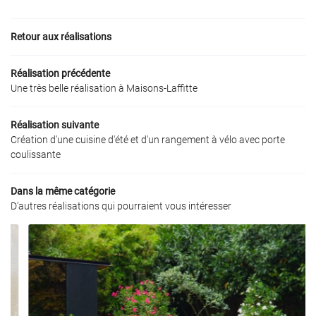
Retour aux réalisations
En cochant cette case, vous consentez à recevoir nos propositions commerciales à
Réalisation précédente
l'adresse email indiqué ci-dessus. Vous pouvez vous désinscrire à tout moment en
utilisant
le formulaire de désinscription
.
Une très belle réalisation à Maisons-Laffitte
Inscription
Réalisation suivante
Création d'une cuisine d'été et d'un rangement à vélo avec porte
coulissante
ACCUEIL
Une question
Dans la même catégorie
ATION DE JARDIN
D'autres réalisations qui pourraient vous intéresser
01 70 51 95 7
ENTRETIEN
AGAGE & TAILLE
RETIEN DES BUIS