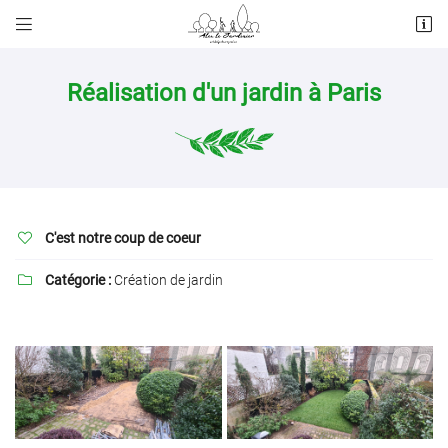


4 rue de la Chartre
78440 Brueil-en-Vexin
01 70 51 95 70
Réalisation d'un jardin à Paris
C'est notre coup de coeur

Catégorie :
Création de jardin

Adresse email de réception

Recopier le code ci-contre

Rafraîchir le captcha
